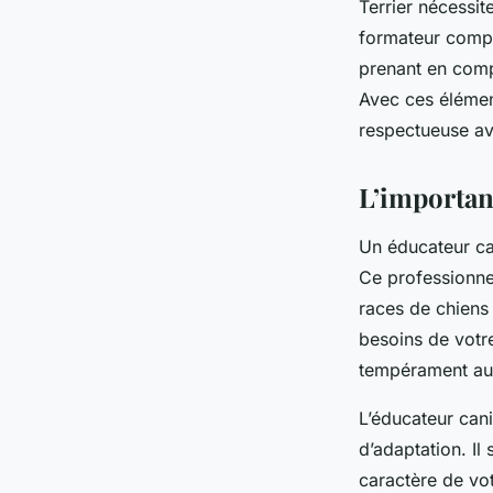
Terrier nécessi
formateur compé
prenant en compt
Avec ces élémen
respectueuse ave
L’importan
Un éducateur can
Ce professionne
races de chiens 
besoins de votr
tempérament au
L’éducateur can
d’adaptation. I
caractère de vot