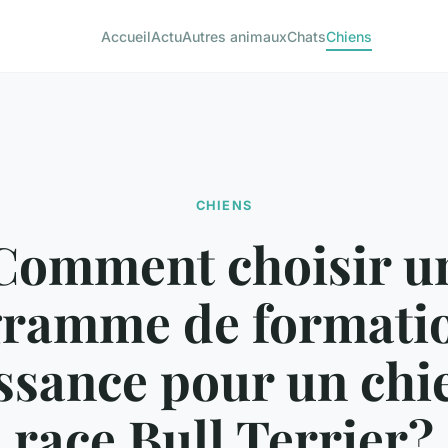
Accueil
Actu
Autres animaux
Chats
Chiens
CHIENS
Comment choisir u
ramme de formati
ssance pour un chi
race Bull Terrier?