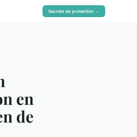
Secrets de protection →
n
on en
en de