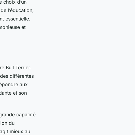
e choix d’un
de l’éducation,
t essentielle.
monieuse et
e Bull Terrier.
des différentes
 répondre aux
dante et son
grande capacité
tion du
éagit mieux au