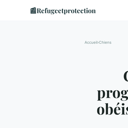
📰
Refugeetprotection
Accueil
›
Chiens
prog
obéi