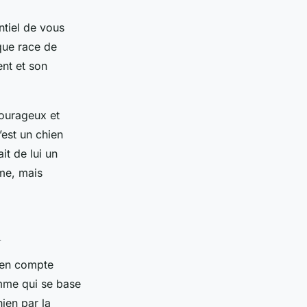
ntiel de vous
que race de
ent et son
courageux et
’est un chien
it de lui un
rme, mais
n
 en compte
amme qui se base
ien par la